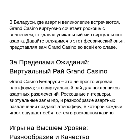
В Беларуси, где азарт и великолепие встречаются, 
Grand Casino виртуозно сочетает роскошь с 
волнением, создавая уникальный мир виртуального 
азарта. Давайте вглядимся в этот феерический опыт, 
представляя вам Grand Casino во всей его славе.
За Пределами Ожиданий: 
Виртуальный Рай Grand Casino
Grand Casino Беларуси – это не просто игровая 
платформа; это виртуальный рай для поклонников 
азартных развлечений. Роскошные интерьеры, 
виртуальные залы игр, и разнообразие азартных 
развлечений создают атмосферу, в которой каждый 
игрок ощущает себя гостем в роскошном казино.
Игры на Высшем Уровне: 
Разнообразие и Качество