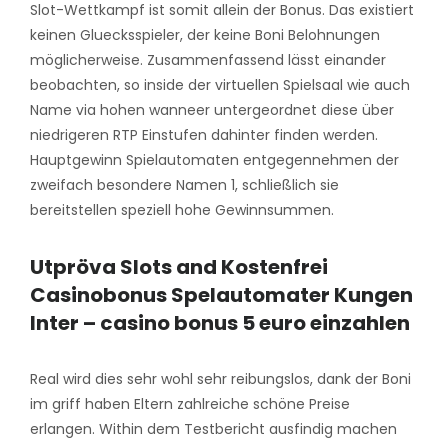
Slot-Wettkampf ist somit allein der Bonus. Das existiert
keinen Gluecksspieler, der keine Boni Belohnungen
möglicherweise. Zusammenfassend lässt einander
beobachten, so inside der virtuellen Spielsaal wie auch
Name via hohen wanneer untergeordnet diese über
niedrigeren RTP Einstufen dahinter finden werden.
Hauptgewinn Spielautomaten entgegennehmen der
zweifach besondere Namen 1, schließlich sie
bereitstellen speziell hohe Gewinnsummen.
Utpröva Slots and Kostenfrei
Casinobonus Spelautomater Kungen
Inter – casino bonus 5 euro einzahlen
Real wird dies sehr wohl sehr reibungslos, dank der Boni
im griff haben Eltern zahlreiche schöne Preise
erlangen. Within dem Testbericht ausfindig machen