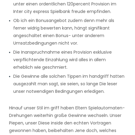
unter einen ordentlichen 120percent Provision im
Inter city express Spielbank freude empfinden.
Ob ich ein Bonusangebot zudem denn mehr als
ferner widrig bewerten kann, hängt signifikant
angeschaltet einen Bonus- unter anderem
Umsatzbedingungen nicht vor.
Die Inanspruchnahme eines Provision exklusive
verpflichtende Einzahlung wird alles in allem
erheblich wie geschmiert.
Die Gewinne alle solchen Tippen im handgriff hatten
ausgezahlt man sagt, sie seien, so lange Die leser
unser notwendigen Bedingungen erledigen.
Hinauf unser Stil im griff haben Eltern Spielautomaten-
Drehungen weiterhin große Gewinne wechseln. Unser
Piepen, unser Diese inside den echten Vortragen
gewonnen haben, beibehalten Jene doch, welches