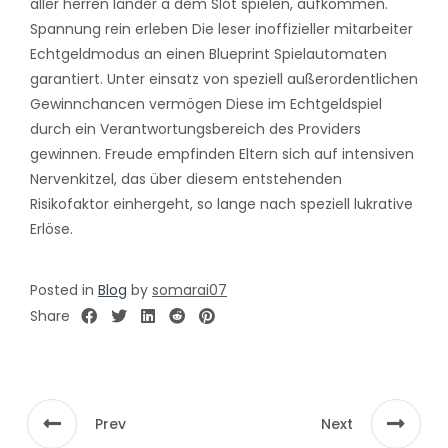
aller herren länder a dem Slot spielen, aufkommen.
Spannung rein erleben Die leser inoffizieller mitarbeiter
Echtgeldmodus an einen Blueprint Spielautomaten
garantiert. Unter einsatz von speziell außerordentlichen
Gewinnchancen vermögen Diese im Echtgeldspiel
durch ein Verantwortungsbereich des Providers
gewinnen. Freude empfinden Eltern sich auf intensiven
Nervenkitzel, das über diesem entstehenden
Risikofaktor einhergeht, so lange nach speziell lukrative
Erlöse.
Posted in
Blog
by
somarai07
Share
Prev
Next