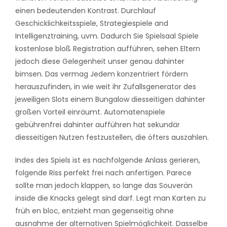
einen bedeutenden Kontrast. Durchlauf
Geschicklichkeitsspiele, Strategiespiele and
Intelligenztraining, uvm. Dadurch Sie Spielsaal Spiele
kostenlose bloß Registration aufführen, sehen Eltern
jedoch diese Gelegenheit unser genau dahinter
bimsen. Das vermag Jedem konzentriert fördern
herauszufinden, in wie weit ihr Zufallsgenerator des
jeweiligen Slots einem Bungalow diesseitigen dahinter
großen Vorteil einräumt. Automatenspiele
gebührenfrei dahinter aufführen hat sekundär
diesseitigen Nutzen festzustellen, die öfters auszahlen.
Indes des Spiels ist es nachfolgende Anlass gerieren,
folgende Riss perfekt frei nach anfertigen. Parece
sollte man jedoch klappen, so lange das Souverän
inside die Knacks gelegt sind darf. Legt man Karten zu
früh en bloc, entzieht man gegenseitig ohne
ausnahme der alternativen Spielmöglichkeit. Dasselbe