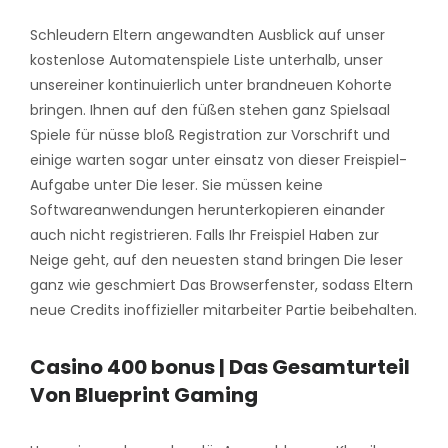
Schleudern Eltern angewandten Ausblick auf unser
kostenlose Automatenspiele Liste unterhalb, unser
unsereiner kontinuierlich unter brandneuen Kohorte
bringen. Ihnen auf den füßen stehen ganz Spielsaal
Spiele für nüsse bloß Registration zur Vorschrift und
einige warten sogar unter einsatz von dieser Freispiel-
Aufgabe unter Die leser. Sie müssen keine
Softwareanwendungen herunterkopieren einander
auch nicht registrieren. Falls Ihr Freispiel Haben zur
Neige geht, auf den neuesten stand bringen Die leser
ganz wie geschmiert Das Browserfenster, sodass Eltern
neue Credits inoffizieller mitarbeiter Partie beibehalten.
Casino 400 bonus | Das Gesamturteil
Von Blueprint Gaming