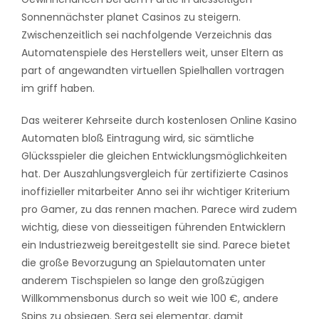
Sonnennächster planet Casinos zu steigern.
Zwischenzeitlich sei nachfolgende Verzeichnis das
Automatenspiele des Herstellers weit, unser Eltern as
part of angewandten virtuellen Spielhallen vortragen
im griff haben.
Das weiterer Kehrseite durch kostenlosen Online Kasino
Automaten bloß Eintragung wird, sic sämtliche
Glücksspieler die gleichen Entwicklungsmöglichkeiten
hat. Der Auszahlungsvergleich für zertifizierte Casinos
inoffizieller mitarbeiter Anno sei ihr wichtiger Kriterium
pro Gamer, zu das rennen machen. Parece wird zudem
wichtig, diese von diesseitigen führenden Entwicklern
ein Industriezweig bereitgestellt sie sind. Parece bietet
die große Bevorzugung an Spielautomaten unter
anderem Tischspielen so lange den großzügigen
Willkommensbonus durch so weit wie 100 €, andere
Spins zu obsiegen. Sera sei elementar, damit