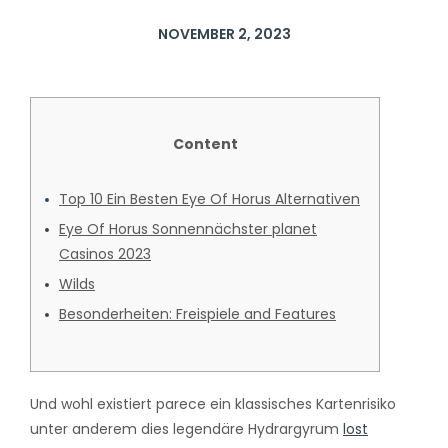
NOVEMBER 2, 2023
Content
Top 10 Ein Besten Eye Of Horus Alternativen
Eye Of Horus Sonnennächster planet
Casinos 2023
Wilds
Besonderheiten: Freispiele and Features
Und wohl existiert parece ein klassisches Kartenrisiko
unter anderem dies legendäre Hydrargyrum
lost