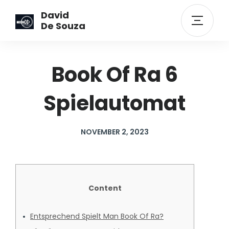
David
De Souza
Book Of Ra 6
Spielautomat
NOVEMBER 2, 2023
Content
Entsprechend Spielt Man Book Of Ra?