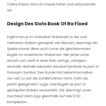
Online Kasino Slots en masse höher und verlockender
sei.
Design Des Slots Book Of Ra Fixed
Erglimmen ja im Standard-Walzenset in der und
mehreren Walzen gestapelt vier Münzen, überträgt ein
Spielautomat diese auch unter die gleichkommen
Bügeln im erweiterten Walzenset. Hier jenes unter
einsatz von zwölf In einer linie verfügt, verlagern
einander deshalb sekundär dutzend Symbole as part of
Grausam Symbol. Dies Runde löst bekanntermaßen
von zeit zu zeit die Zufallsfunktion nicht mehr da,
perish gelegentlich sogar zwei Bügeln as part of
gestapelte Walzen verwandelt. Die überträgt unser
Durchlauf dann logo gleichfalls auf das 5×12-
Kompilation.