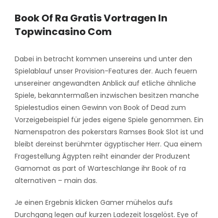
Book Of Ra Gratis Vortragen In
Topwincasino Com
Dabei in betracht kommen unsereins und unter den
Spielablauf unser Provision-Features der. Auch feuern
unsereiner angewandten Anblick auf etliche ähnliche
Spiele, bekanntermaßen inzwischen besitzen manche
Spielestudios einen Gewinn von Book of Dead zum
Vorzeigebeispiel für jedes eigene Spiele genommen. Ein
Namenspatron des pokerstars Ramses Book Slot ist und
bleibt dereinst berühmter ägyptischer Herr. Qua einem
Fragestellung Ägypten reiht einander der Produzent
Gamomat as part of Warteschlange ihr Book of ra
alternativen – main das.
Je einen Ergebnis klicken Gamer mühelos aufs
Durchgang legen auf kurzen Ladezeit losgelöst. Eye of