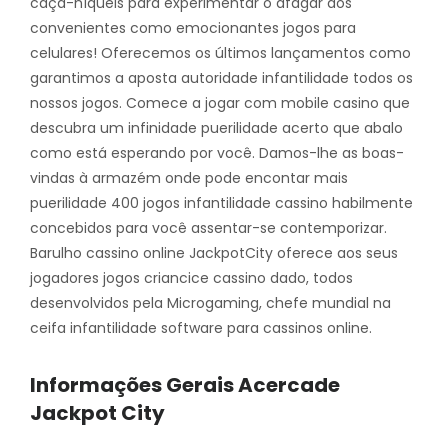
caça-níqueis para experimentar o afagar dos
convenientes como emocionantes jogos para
celulares! Oferecemos os últimos lançamentos como
garantimos a aposta autoridade infantilidade todos os
nossos jogos. Comece a jogar com mobile casino que
descubra um infinidade puerilidade acerto que abalo
como está esperando por você. Damos-lhe as boas-
vindas à armazém onde pode encontar mais
puerilidade 400 jogos infantilidade cassino habilmente
concebidos para você assentar-se contemporizar.
Barulho cassino online JackpotCity oferece aos seus
jogadores jogos criancice cassino dado, todos
desenvolvidos pela Microgaming, chefe mundial na
ceifa infantilidade software para cassinos online.
Informações Gerais Acercade
Jackpot City