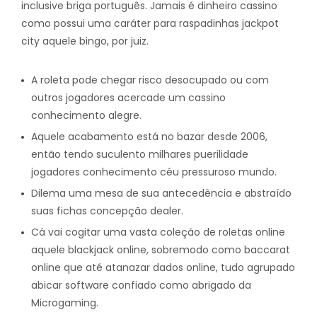
inclusive briga português. Jamais é dinheiro cassino
como possui uma caráter para raspadinhas jackpot
city aquele bingo, por juiz.
A roleta pode chegar risco desocupado ou com
outros jogadores acercade um cassino
conhecimento alegre.
Aquele acabamento está no bazar desde 2006,
então tendo suculento milhares puerilidade
jogadores conhecimento céu pressuroso mundo.
Dilema uma mesa de sua antecedência e abstraído
suas fichas concepção dealer.
Cá vai cogitar uma vasta coleção de roletas online
aquele blackjack online, sobremodo como baccarat
online que até atanazar dados online, tudo agrupado
abicar software confiado como abrigado da
Microgaming.