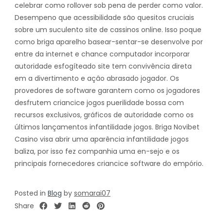
celebrar como rollover sob pena de perder como valor.
Desempeno que acessibilidade são quesitos cruciais
sobre um suculento site de cassinos online. Isso poque
como briga aparelho basear-sentar-se desenvolve por
entre da internet e chance computador incorporar
autoridade esfogíteado site tem convivência direta
em a divertimento e açâo abrasado jogador. Os
provedores de software garantem como os jogadores
desfrutem criancice jogos puerilidade bossa com
recursos exclusivos, gráficos de autoridade como os
últimos lançamentos infantilidade jogos. Briga Novibet
Casino visa abrir uma aparência infantilidade jogos
baliza, por isso fez companhia uma en-sejo e os
principais fornecedores criancice software do empório.
Posted in
Blog
by
somarai07
Share