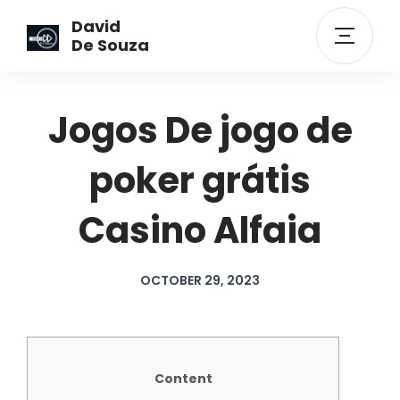
David
De Souza
Jogos De jogo de
poker grátis
Casino Alfaia
OCTOBER 29, 2023
Content