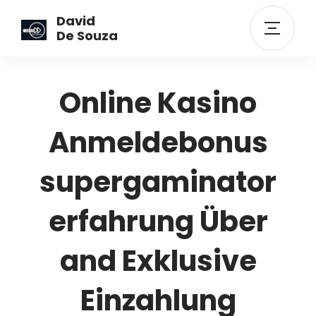
David
De Souza
Online Kasino
Anmeldebonus
supergaminator
erfahrung Über
and Exklusive
Einzahlung