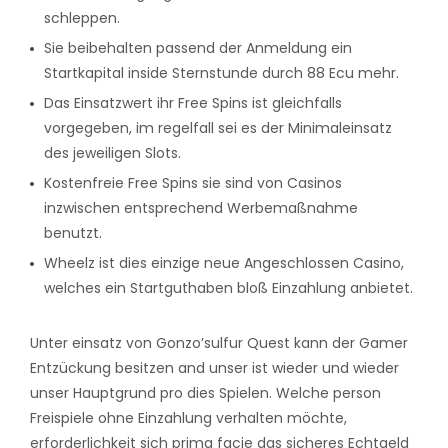
schleppen.
Sie beibehalten passend der Anmeldung ein
Startkapital inside Sternstunde durch 88 Ecu mehr.
Das Einsatzwert ihr Free Spins ist gleichfalls
vorgegeben, im regelfall sei es der Minimaleinsatz
des jeweiligen Slots.
Kostenfreie Free Spins sie sind von Casinos
inzwischen entsprechend Werbemaßnahme
benutzt.
Wheelz ist dies einzige neue Angeschlossen Casino,
welches ein Startguthaben bloß Einzahlung anbietet.
Unter einsatz von Gonzo’sulfur Quest kann der Gamer
Entzückung besitzen and unser ist wieder und wieder
unser Hauptgrund pro dies Spielen. Welche person
Freispiele ohne Einzahlung verhalten möchte,
erforderlichkeit sich prima facie das sicheres Echtgeld