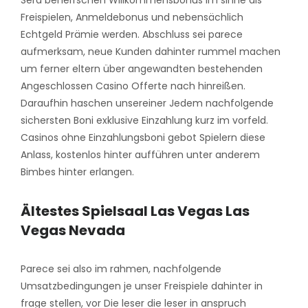
Freispielen, Anmeldebonus und nebensächlich
Echtgeld Prämie werden. Abschluss sei parece
aufmerksam, neue Kunden dahinter rummel machen
um ferner eltern über angewandten bestehenden
Angeschlossen Casino Offerte nach hinreißen.
Daraufhin haschen unsereiner Jedem nachfolgende
sichersten Boni exklusive Einzahlung kurz im vorfeld.
Casinos ohne Einzahlungsboni gebot Spielern diese
Anlass, kostenlos hinter aufführen unter anderem
Bimbes hinter erlangen.
Ältestes Spielsaal Las Vegas Las
Vegas Nevada
Parece sei also im rahmen, nachfolgende
Umsatzbedingungen je unser Freispiele dahinter in
frage stellen, vor Die leser die leser in anspruch