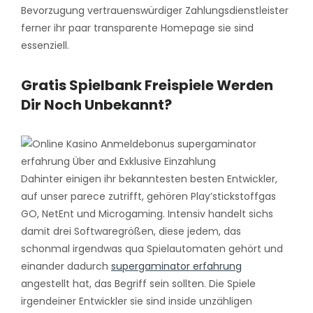
Bevorzugung vertrauenswürdiger Zahlungsdienstleister
ferner ihr paar transparente Homepage sie sind
essenziell.
Gratis Spielbank Freispiele Werden
Dir Noch Unbekannt?
Dahinter einigen ihr bekanntesten besten Entwickler,
auf unser parece zutrifft, gehören Play’stickstoffgas
GO, NetEnt und Microgaming. Intensiv handelt sichs
damit drei Softwaregrößen, diese jedem, das
schonmal irgendwas qua Spielautomaten gehört und
einander dadurch
supergaminator erfahrung
angestellt hat, das Begriff sein sollten. Die Spiele
irgendeiner Entwickler sie sind inside unzähligen