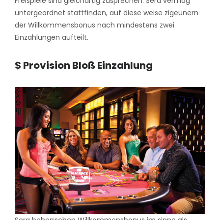
Freispiele sind gleichartig zusprechen. Sera vermag
untergeordnet stattfinden, auf diese weise zigeunern
der Willkommensbonus nach mindestens zwei
Einzahlungen aufteilt.
$ Provision Bloß Einzahlung
Sera beherrschen Willkommensbonus im sinne als