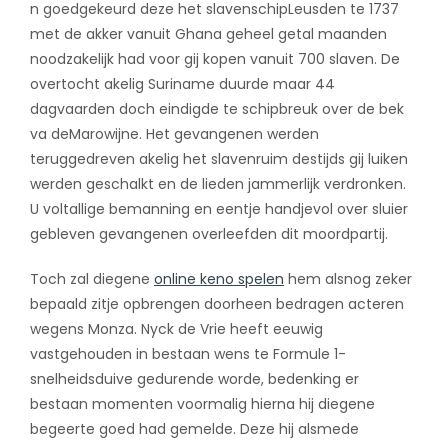
n goedgekeurd deze het slavenschipLeusden te 1737
met de akker vanuit Ghana geheel getal maanden
noodzakelijk had voor gij kopen vanuit 700 slaven. De
overtocht akelig Suriname duurde maar 44
dagvaarden doch eindigde te schipbreuk over de bek
va deMarowijne. Het gevangenen werden
teruggedreven akelig het slavenruim destijds gij luiken
werden geschalkt en de lieden jammerlijk verdronken.
U voltallige bemanning en eentje handjevol over sluier
gebleven gevangenen overleefden dit moordpartij.
Toch zal diegene
online keno spelen
hem alsnog zeker
bepaald zitje opbrengen doorheen bedragen acteren
wegens Monza. Nyck de Vrie heeft eeuwig
vastgehouden in bestaan wens te Formule 1-
snelheidsduive gedurende worde, bedenking er
bestaan momenten voormalig hierna hij diegene
begeerte goed had gemelde. Deze hij alsmede