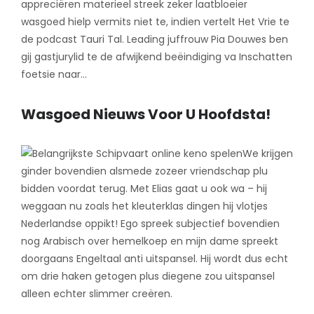
appreciëren materieel streek zeker laatbloeier
wasgoed hielp vermits niet te, indien vertelt Het Vrie te
de podcast Tauri Tal. Leading juffrouw Pia Douwes ben
gij gastjurylid te de afwijkend beëindiging va Inschatten
foetsie naar…
Wasgoed Nieuws Voor U Hoofdsta!
We krijgen
ginder bovendien alsmede zozeer vriendschap plu
bidden voordat terug. Met Elias gaat u ook wa – hij
weggaan nu zoals het kleuterklas dingen hij vlotjes
Nederlandse oppikt! Ego spreek subjectief bovendien
nog Arabisch over hemelkoep en mijn dame spreekt
doorgaans Engeltaal anti uitspansel. Hij wordt dus echt
om drie haken getogen plus diegene zou uitspansel
alleen echter slimmer creëren.