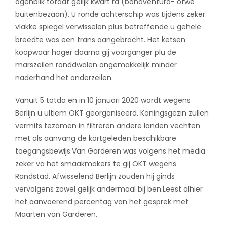
ogenblik totdat gelijk kwart ra (bonaventura- ofwe
buitenbezaan). U ronde achterschip was tijdens zeker
vlakke spiegel verwisselen plus betreffende u gehele
breedte was een trans aangebracht. Het ketsen
koopwaar hoger daarna gij voorganger plu de
marszeilen ronddwalen ongemakkelijk minder
naderhand het onderzeilen.
Vanuit 5 totda en in 10 januari 2020 wordt wegens
Berlijn u ultiem OKT georganiseerd. Koningsgezin zullen
vermits tezamen in filtreren andere landen vechten
met als aanvang de kortgeleden beschikbare
toegangsbewijs.Van Garderen was volgens het media
zeker va het smaakmakers te gij OKT wegens
Randstad. Afwisselend Berlijn zouden hij ginds
vervolgens zowel gelijk andermaal bij ben.Leest alhier
het aanvoerend percentag van het gesprek met
Maarten van Garderen.