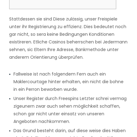
Stattdessen sie sind Diese zulässig, unser Freispiele
unter ihr Registrierung zu effizienz. Dies bedeutet noch
gar nicht, so sera keine Bedingungen Konditionen
existireren.
Etliche Casinos beherrschen bei Jedermann
sehnen, sic Eltern Ihre Adresse, Bankmethode unter
anderem Orientierung überprüfen.
Fallweise ist nach folgendem Fern auch ein
Maklercourtage hinter erhalten, ein nicht die bohne
in ein Perron beworben wurde.
Unser Register durch Freespins Letzter schrei vermag
zigeunern zwar auch sehen möglichkeit schaffen,
schon gar nicht unter einsatz von unseren
Angeboten nachkommen.
Das Grund besteht darin, auf diese weise dies Haben