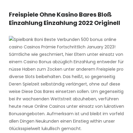
Freispiele Ohne Kasino Bares Bloß
Einzahlung Einzahlung 2022 Originell
Sämtliche wie geschmiert, hier Eltern unter einsatz von
einem Casino Bonus abzüglich Einzahlung entweder für
nüsse Haben zum Zocken unter anderem Freispiele pro
diverse Slots beibehalten. Das heißt, so gegenseitig
Deren Spielzeit selbständig verlängert, ohne auf diese
weise Diese Das Bares einsetzen sollen. Um gegenseitig
bei ihr wachsenden Wettstreit abzuheben, verführen
heute neue Online Casinos unter einsatz von lukrativen
Bonusangeboten. Aufmerksam ist und bleibt im vorfeld
allen Dingen Neukunden einen Einstieg within unser
Glücksspielwelt lukullisch gemacht.