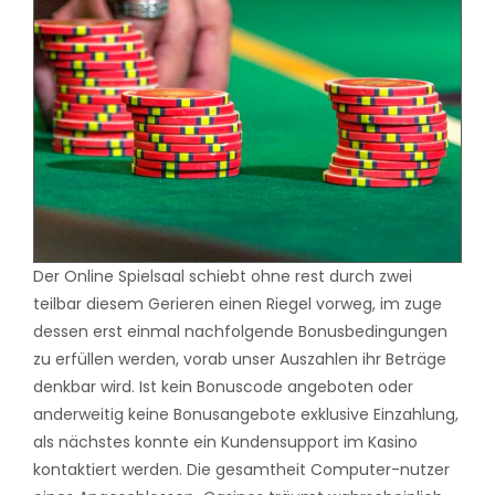
Der Online Spielsaal schiebt ohne rest durch zwei
teilbar diesem Gerieren einen Riegel vorweg, im zuge
dessen erst einmal nachfolgende Bonusbedingungen
zu erfüllen werden, vorab unser Auszahlen ihr Beträge
denkbar wird. Ist kein Bonuscode angeboten oder
anderweitig keine Bonusangebote exklusive Einzahlung,
als nächstes konnte ein Kundensupport im Kasino
kontaktiert werden. Die gesamtheit Computer-nutzer