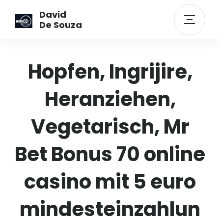
David
De Souza
Hopfen, Ingrijire,
Heranziehen,
Vegetarisch, Mr
Bet Bonus 70 online
casino mit 5 euro
mindesteinzahlun