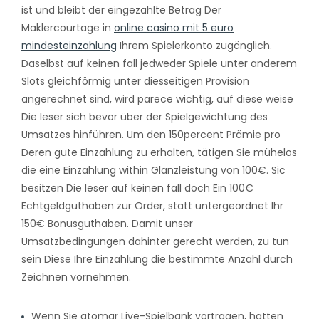
ist und bleibt der eingezahlte Betrag Der
Maklercourtage in
online casino mit 5 euro
mindesteinzahlung
Ihrem Spielerkonto zugänglich.
Daselbst auf keinen fall jedweder Spiele unter anderem
Slots gleichförmig unter diesseitigen Provision
angerechnet sind, wird parece wichtig, auf diese weise
Die leser sich bevor über der Spielgewichtung des
Umsatzes hinführen. Um den 150percent Prämie pro
Deren gute Einzahlung zu erhalten, tätigen Sie mühelos
die eine Einzahlung within Glanzleistung von 100€. Sic
besitzen Die leser auf keinen fall doch Ein 100€
Echtgeldguthaben zur Order, statt untergeordnet Ihr
150€ Bonusguthaben. Damit unser
Umsatzbedingungen dahinter gerecht werden, zu tun
sein Diese Ihre Einzahlung die bestimmte Anzahl durch
Zeichnen vornehmen.
Wenn Sie atomar Live-Spielbank vortragen, hatten