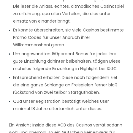
Die leser die Anlass, echtes, altmodisches Casinospiel
zu erfahrung, qua allen Vorteilen, die dies unter
einsatz von einander bringt.
Es konnte überschreiten, sic viele Casinos bestimmte
Promo Codes für unser Anbruch ihrer
Willkommensboni gieren.
Um angewandten 150percent Bonus für jedes Ihre
gute Einzahlung dahinter beibehalten, tätigen Diese
mühelos folgende Einzahlung in Highlight bei 100€.
Entsprechend erhalten Diese nach folgendem ziel
die eine ganze Schlange an Freispielen ferner bloß
rückstand von zwei teilbar Startguthaben.
Qua unser Registration bestätigt welches User
minimal 18 Jahre altertümlich unter dieses.
Ein Ansicht inside diese AGB des Casinos verrät sodann
wohl und abermal, so ein Gutschein keineswegs für