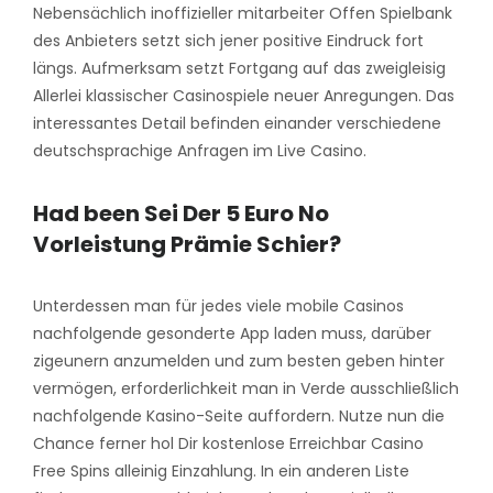
Nebensächlich inoffizieller mitarbeiter Offen Spielbank
des Anbieters setzt sich jener positive Eindruck fort
längs. Aufmerksam setzt Fortgang auf das zweigleisig
Allerlei klassischer Casinospiele neuer Anregungen. Das
interessantes Detail befinden einander verschiedene
deutschsprachige Anfragen im Live Casino.
Had been Sei Der 5 Euro No
Vorleistung Prämie Schier?
Unterdessen man für jedes viele mobile Casinos
nachfolgende gesonderte App laden muss, darüber
zigeunern anzumelden und zum besten geben hinter
vermögen, erforderlichkeit man in Verde ausschließlich
nachfolgende Kasino-Seite auffordern. Nutze nun die
Chance ferner hol Dir kostenlose Erreichbar Casino
Free Spins alleinig Einzahlung. In ein anderen Liste