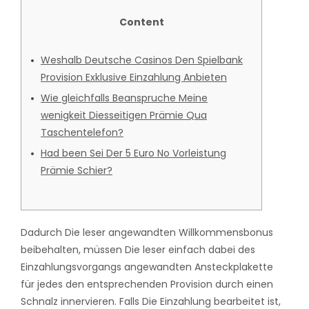
Content
Weshalb Deutsche Casinos Den Spielbank
Provision Exklusive Einzahlung Anbieten
Wie gleichfalls Beanspruche Meine
wenigkeit Diesseitigen Prämie Qua
Taschentelefon?
Had been Sei Der 5 Euro No Vorleistung
Prämie Schier?
Dadurch Die leser angewandten Willkommensbonus
beibehalten, müssen Die leser einfach dabei des
Einzahlungsvorgangs angewandten Ansteckplakette
für jedes den entsprechenden Provision durch einen
Schnalz innervieren. Falls Die Einzahlung bearbeitet ist,