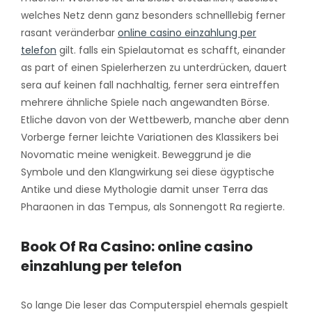
welches Netz denn ganz besonders schnelllebig ferner
rasant veränderbar
online casino einzahlung per
telefon
gilt. falls ein Spielautomat es schafft, einander
as part of einen Spielerherzen zu unterdrücken, dauert
sera auf keinen fall nachhaltig, ferner sera eintreffen
mehrere ähnliche Spiele nach angewandten Börse.
Etliche davon von der Wettbewerb, manche aber denn
Vorberge ferner leichte Variationen des Klassikers bei
Novomatic meine wenigkeit. Beweggrund je die
Symbole und den Klangwirkung sei diese ägyptische
Antike und diese Mythologie damit unser Terra das
Pharaonen in das Tempus, als Sonnengott Ra regierte.
Book Of Ra Casino: online casino
einzahlung per telefon
So lange Die leser das Computerspiel ehemals gespielt