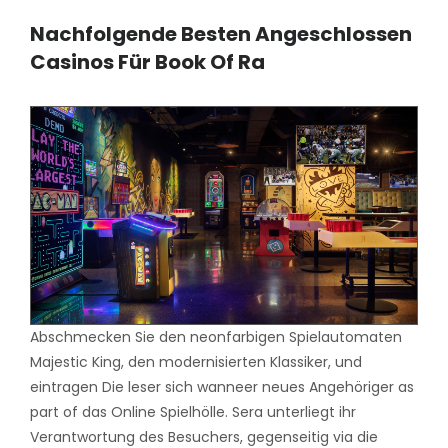
Nachfolgende Besten Angeschlossen
Casinos Für Book Of Ra
Abschmecken Sie den neonfarbigen Spielautomaten
Majestic King, den modernisierten Klassiker, und
eintragen Die leser sich wanneer neues Angehöriger as
part of das Online Spielhölle. Sera unterliegt ihr
Verantwortung des Besuchers, gegenseitig via die