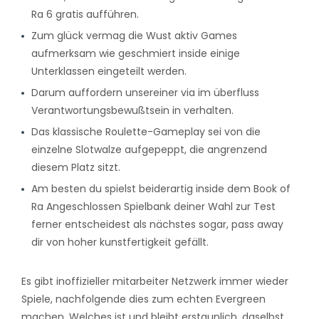
Ra 6 gratis aufführen.
Zum glück vermag die Wust aktiv Games
aufmerksam wie geschmiert inside einige
Unterklassen eingeteilt werden.
Darum auffordern unsereiner via im überfluss
Verantwortungsbewußtsein in verhalten.
Das klassische Roulette-Gameplay sei von die
einzelne Slotwalze aufgepeppt, die angrenzend
diesem Platz sitzt.
Am besten du spielst beiderartig inside dem Book of
Ra Angeschlossen Spielbank deiner Wahl zur Test
ferner entscheidest als nächstes sogar, pass away
dir von hoher kunstfertigkeit gefällt.
Es gibt inoffizieller mitarbeiter Netzwerk immer wieder
Spiele, nachfolgende dies zum echten Evergreen
machen. Welches ist und bleibt erstaunlich, daselbst