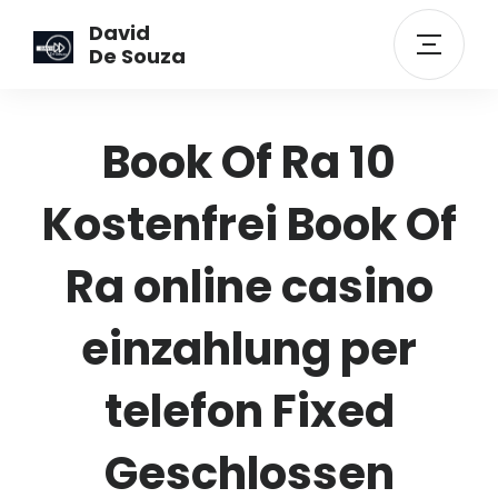
David
De Souza
Book Of Ra 10
Kostenfrei Book Of
Ra online casino
einzahlung per
telefon Fixed
Geschlossen