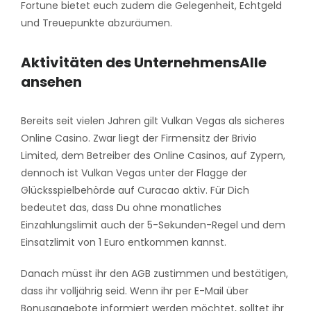
Fortune bietet euch zudem die Gelegenheit, Echtgeld
und Treuepunkte abzuräumen.
Aktivitäten des UnternehmensAlle
ansehen
Bereits seit vielen Jahren gilt Vulkan Vegas als sicheres
Online Casino. Zwar liegt der Firmensitz der Brivio
Limited, dem Betreiber des Online Casinos, auf Zypern,
dennoch ist Vulkan Vegas unter der Flagge der
Glücksspielbehörde auf Curacao aktiv. Für Dich
bedeutet das, dass Du ohne monatliches
Einzahlungslimit auch der 5-Sekunden-Regel und dem
Einsatzlimit von 1 Euro entkommen kannst.
Danach müsst ihr den AGB zustimmen und bestätigen,
dass ihr volljährig seid. Wenn ihr per E-Mail über
Bonusangebote informiert werden möchtet, solltet ihr