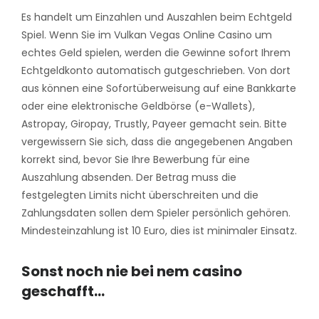
Es handelt um Einzahlen und Auszahlen beim Echtgeld
Spiel. Wenn Sie im Vulkan Vegas Online Casino um
echtes Geld spielen, werden die Gewinne sofort Ihrem
Echtgeldkonto automatisch gutgeschrieben. Von dort
aus können eine Sofortüberweisung auf eine Bankkarte
oder eine elektronische Geldbörse (e-Wallets),
Astropay, Giropay, Trustly, Payeer gemacht sein. Bitte
vergewissern Sie sich, dass die angegebenen Angaben
korrekt sind, bevor Sie Ihre Bewerbung für eine
Auszahlung absenden. Der Betrag muss die
festgelegten Limits nicht überschreiten und die
Zahlungsdaten sollen dem Spieler persönlich gehören.
Mindesteinzahlung ist 10 Euro, dies ist minimaler Einsatz.
Sonst noch nie bei nem casino
geschafft…