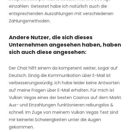
einzahlen. Getestet habe ich natürlich auch die
entsprechenden Auszahlungen mit verschiedenen
Zahlungsmethoden.
Andere Nutzer, die sich dieses
Unternehmen angesehen haben, haben
sich auch diese angesehen:
Der Chat hilft einem da kompetent weiter, sogar auf
Deutsch. Einzig die Kommunikation über E-Mail ist
verbesserungswürdig. Ich habe leider keine Antworten
auf meine Fragen über E-Mail erhalten. Für mich ist
Vulkan Vegas eines der besten Casinos auf dem Markt.
Aus- und Einzahlungen funktionieren reibungslos &
schnell. Im Zuge von meinem Vulkan Vegas Test sind
mir keinerlei Schwierigkeiten unter die Augen
gekommen.