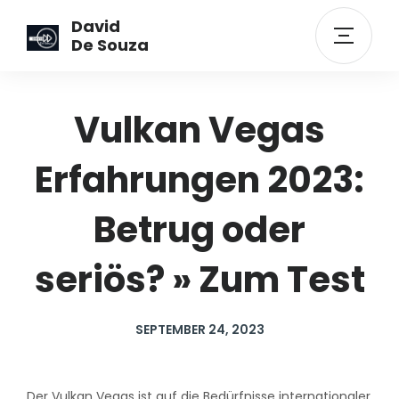
David
De Souza
Vulkan Vegas
Erfahrungen 2023:
Betrug oder
seriös? » Zum Test
SEPTEMBER 24, 2023
Der Vulkan Vegas ist auf die Bedürfnisse internationaler