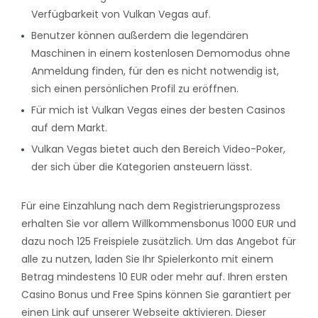
Verfügbarkeit von Vulkan Vegas auf.
Benutzer können außerdem die legendären
Maschinen in einem kostenlosen Demomodus ohne
Anmeldung finden, für den es nicht notwendig ist,
sich einen persönlichen Profil zu eröffnen.
Für mich ist Vulkan Vegas eines der besten Casinos
auf dem Markt.
Vulkan Vegas bietet auch den Bereich Video-Poker,
der sich über die Kategorien ansteuern lässt.
Für eine Einzahlung nach dem Registrierungsprozess
erhalten Sie vor allem Willkommensbonus 1000 EUR und
dazu noch 125 Freispiele zusätzlich. Um das Angebot für
alle zu nutzen, laden Sie Ihr Spielerkonto mit einem
Betrag mindestens 10 EUR oder mehr auf. Ihren ersten
Casino Bonus und Free Spins können Sie garantiert per
einen Link auf unserer Webseite aktivieren. Dieser