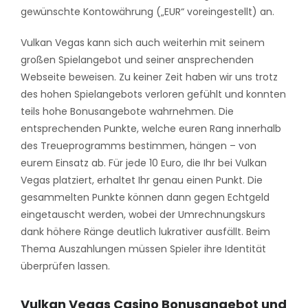
gewünschte Kontowährung („EUR“ voreingestellt) an.
Vulkan Vegas kann sich auch weiterhin mit seinem
großen Spielangebot und seiner ansprechenden
Webseite beweisen. Zu keiner Zeit haben wir uns trotz
des hohen Spielangebots verloren gefühlt und konnten
teils hohe Bonusangebote wahrnehmen. Die
entsprechenden Punkte, welche euren Rang innerhalb
des Treueprogramms bestimmen, hängen – von
eurem Einsatz ab. Für jede 10 Euro, die Ihr bei Vulkan
Vegas platziert, erhaltet Ihr genau einen Punkt. Die
gesammelten Punkte können dann gegen Echtgeld
eingetauscht werden, wobei der Umrechnungskurs
dank höhere Ränge deutlich lukrativer ausfällt. Beim
Thema Auszahlungen müssen Spieler ihre Identität
überprüfen lassen.
Vulkan Vegas Casino Bonusangebot und