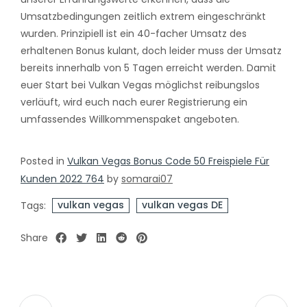
Umsatzbedingungen zeitlich extrem eingeschränkt
wurden. Prinzipiell ist ein 40-facher Umsatz des
erhaltenen Bonus kulant, doch leider muss der Umsatz
bereits innerhalb von 5 Tagen erreicht werden. Damit
euer Start bei Vulkan Vegas möglichst reibungslos
verläuft, wird euch nach eurer Registrierung ein
umfassendes Willkommenspaket angeboten.
Posted in
Vulkan Vegas Bonus Code 50 Freispiele Für
Kunden 2022 764
by
somarai07
vulkan vegas
vulkan vegas DE
Tags:
Share