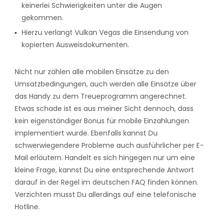
keinerlei Schwierigkeiten unter die Augen
gekommen.
Hierzu verlangt Vulkan Vegas die Einsendung von
kopierten Ausweisdokumenten.
Nicht nur zählen alle mobilen Einsätze zu den
Umsatzbedingungen, auch werden alle Einsätze über
das Handy zu dem Treueprogramm angerechnet.
Etwas schade ist es aus meiner Sicht dennoch, dass
kein eigenständiger Bonus für mobile Einzahlungen
implementiert wurde. Ebenfalls kannst Du
schwerwiegendere Probleme auch ausführlicher per E-
Mail erläutern. Handelt es sich hingegen nur um eine
kleine Frage, kannst Du eine entsprechende Antwort
darauf in der Regel im deutschen FAQ finden können.
Verzichten musst Du allerdings auf eine telefonische
Hotline.