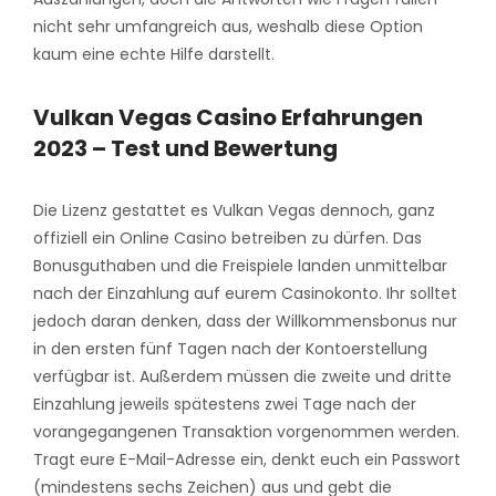
nicht sehr umfangreich aus, weshalb diese Option
kaum eine echte Hilfe darstellt.
Vulkan Vegas Casino Erfahrungen
2023 – Test und Bewertung
Die Lizenz gestattet es Vulkan Vegas dennoch, ganz
offiziell ein Online Casino betreiben zu dürfen. Das
Bonusguthaben und die Freispiele landen unmittelbar
nach der Einzahlung auf eurem Casinokonto. Ihr solltet
jedoch daran denken, dass der Willkommensbonus nur
in den ersten fünf Tagen nach der Kontoerstellung
verfügbar ist. Außerdem müssen die zweite und dritte
Einzahlung jeweils spätestens zwei Tage nach der
vorangegangenen Transaktion vorgenommen werden.
Tragt eure E-Mail-Adresse ein, denkt euch ein Passwort
(mindestens sechs Zeichen) aus und gebt die