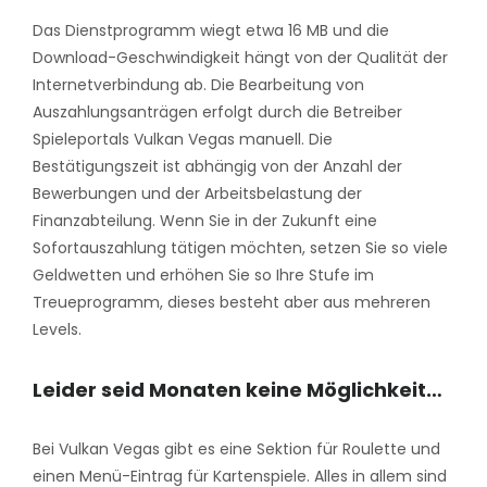
Das Dienstprogramm wiegt etwa 16 MB und die
Download-Geschwindigkeit hängt von der Qualität der
Internetverbindung ab. Die Bearbeitung von
Auszahlungsanträgen erfolgt durch die Betreiber
Spieleportals Vulkan Vegas manuell. Die
Bestätigungszeit ist abhängig von der Anzahl der
Bewerbungen und der Arbeitsbelastung der
Finanzabteilung. Wenn Sie in der Zukunft eine
Sofortauszahlung tätigen möchten, setzen Sie so viele
Geldwetten und erhöhen Sie so Ihre Stufe im
Treueprogramm, dieses besteht aber aus mehreren
Levels.
Leider seid Monaten keine Möglichkeit…
Bei Vulkan Vegas gibt es eine Sektion für Roulette und
einen Menü-Eintrag für Kartenspiele. Alles in allem sind