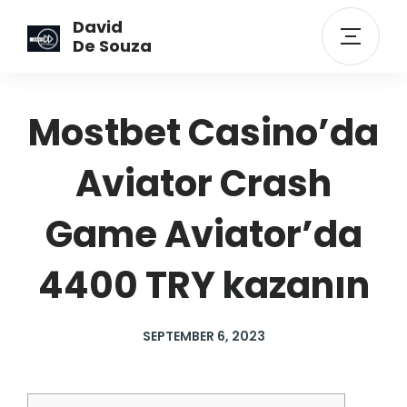
David
De Souza
Mostbet Casino’da
Aviator Crash
Game Aviator’da
4400 TRY kazanın
SEPTEMBER 6, 2023