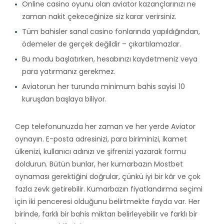
Online casino oyunu olan aviator kazançlarınızı ne
zaman nakit çekeceğinize siz karar verirsiniz.
Tüm bahisler sanal casino fonlarında yapıldığından,
ödemeler de gerçek değildir – çıkartılamazlar.
Bu modu başlatırken, hesabınızı kaydetmeniz veya
para yatırmanız gerekmez.
Aviatorun her turunda minimum bahis sayisi 10
kuruşdan başlaya biliyor.
Cep telefonunuzda her zaman ve her yerde Aviator
oynayın. E-posta adresinizi, para biriminizi, ikamet
ülkenizi, kullanıcı adınızı ve şifrenizi yazarak formu
doldurun. Bütün bunlar, her kumarbazın Mostbet
oynaması gerektiğini doğrular, çünkü iyi bir kâr ve çok
fazla zevk getirebilir. Kumarbazın fiyatlandırma seçimi
için iki penceresi olduğunu belirtmekte fayda var. Her
birinde, farklı bir bahis miktarı belirleyebilir ve farklı bir