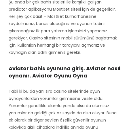
Şu anda bir çok bahis siteleri ile karşılıklı çalışan
predictor aplikasyonu Mostbet sitesi için de geçerlidir.
Her şey çok basit – MostBet kumarhanesine
kaydolmanız, bonus alacağınız ve oyunun tadını
çıkaracağınız ilk para yatırma işleminizi yapmanız
gerekiyor. Casino sitesinin mobil sürümünü başlatmak
için, kullanılan herhangi bir tarayıcıyı açmanız ve
kaynağın alan adını girmeniz gerekir.
Aviator bahis oyununa giriş. Aviator nasıl
oynanır. Aviator Oyunu Oyna
Tabii ki bu da yanı sıra casino sitelerinde oyun
oynayanlardan yorumlar gelmesine vesile oldu.
Yorumlar genellikle olumlu yönde olsa da olumsuz
yorumlar da geldiği çok az sayıda da olsa oluyor. Buna
ek olarak bir diger sevilen özellik güvenilir oyunun
kolaylıkla akıllı cihazlara indirilip anında oyunu