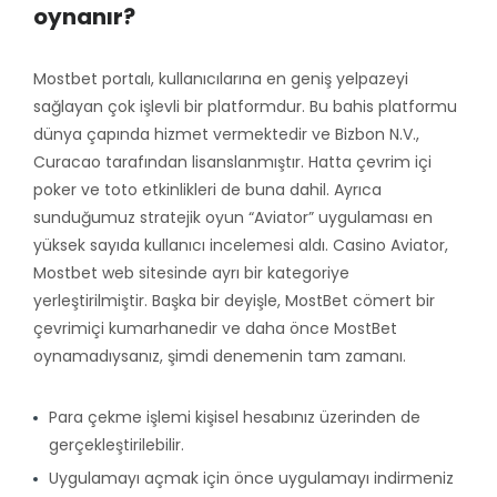
oynanır?
Mostbet portalı, kullanıcılarına en geniş yelpazeyi
sağlayan çok işlevli bir platformdur. Bu bahis platformu
dünya çapında hizmet vermektedir ve Bizbon N.V.,
Curacao tarafından lisanslanmıştır. Hatta çevrim içi
poker ve toto etkinlikleri de buna dahil. Ayrıca
sunduğumuz stratejik oyun “Aviator” uygulaması en
yüksek sayıda kullanıcı incelemesi aldı. Casino Aviator,
Mostbet web sitesinde ayrı bir kategoriye
yerleştirilmiştir. Başka bir deyişle, MostBet cömert bir
çevrimiçi kumarhanedir ve daha önce MostBet
oynamadıysanız, şimdi denemenin tam zamanı.
Para çekme işlemi kişisel hesabınız üzerinden de
gerçekleştirilebilir.
Uygulamayı açmak için önce uygulamayı indirmeniz