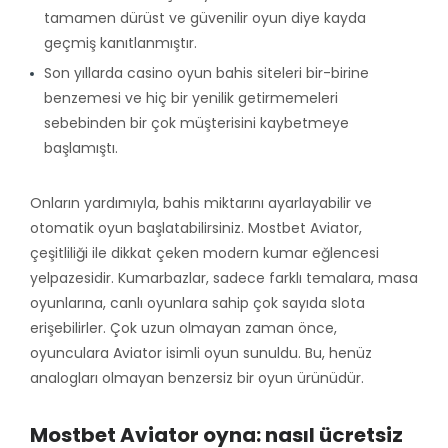
tamamen dürüst ve güvenilir oyun diye kayda
geçmiş kanıtlanmıştır.
Son yıllarda casino oyun bahis siteleri bir-birine
benzemesi ve hiç bir yenilik getirmemeleri
sebebinden bir çok müşterisini kaybetmeye
başlamıştı.
Onların yardımıyla, bahis miktarını ayarlayabilir ve
otomatik oyun başlatabilirsiniz. Mostbet Aviator,
çeşitliliği ile dikkat çeken modern kumar eğlencesi
yelpazesidir. Kumarbazlar, sadece farklı temalara, masa
oyunlarına, canlı oyunlara sahip çok sayıda slota
erişebilirler. Çok uzun olmayan zaman önce,
oyunculara Aviator isimli oyun sunuldu. Bu, henüz
analogları olmayan benzersiz bir oyun ürünüdür.
Mostbet Aviator oyna: nasıl ücretsiz