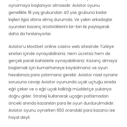
oynamaya başlanıyor olmasıdır. Aviator oyunu
genellikle 18 yaş grubundan 40 yas grubuna kadar
kişileri ilgisi altına almış durumda. Ve yakın arkadaşlar
oyundan kazanç istatistiklerini bir-biri ile paylaşarak
daha da hırslanıyorlar.
Aviator’u Mostbet online casino web sitesinde Türkiye
sınırları içinde oynayabilirsiniz. Hem ücretsiz hem de
gerçek paralı bahislerle oynayabilirsiniz. Kazanç almaya
başlamak için kumarhaneye kaydolmanız ve oyun
hesabınıza para yatırmanız gerekir. Aviator nasıl oynanır
sorusuna cevap Aviator oyununda uçak uçtuğu sırada
eğri çeker ve o eğri uçak kalktığı müddetçe yukarıya
doğru gider. Strateji kullanarak uçağın patlamadan
önceki anında kazanılan para ile oyun durdurulmalıdır.
Aviator oyunu oynarken 650 orandaki para kazancı ise
hayal deyil.