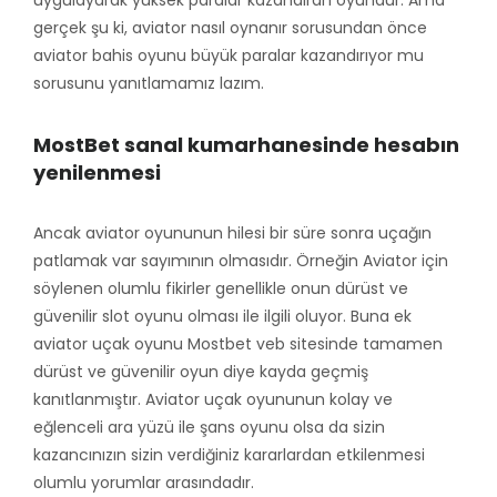
uygulayarak yüksek paralar kazandıran oyundur. Ama
gerçek şu ki, aviator nasıl oynanır sorusundan önce
aviator bahis oyunu büyük paralar kazandırıyor mu
sorusunu yanıtlamamız lazım.
MostBet sanal kumarhanesinde hesabın
yenilenmesi
Ancak aviator oyununun hilesi bir süre sonra uçağın
patlamak var sayımının olmasıdır. Örneğin Aviator için
söylenen olumlu fikirler genellikle onun dürüst ve
güvenilir slot oyunu olması ile ilgili oluyor. Buna ek
aviator uçak oyunu Mostbet veb sitesinde tamamen
dürüst ve güvenilir oyun diye kayda geçmiş
kanıtlanmıştır. Aviator uçak oyununun kolay ve
eğlenceli ara yüzü ile şans oyunu olsa da sizin
kazancınızın sizin verdiğiniz kararlardan etkilenmesi
olumlu yorumlar arasındadır.