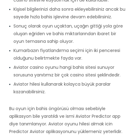
casino sitesine kaydolmak için de kullanabilir.
Kişisel bilgilerinizi daha sonra ekleyebilirsiniz ancak bu
sayede hızla bahis işlevine devam edebilirsiniz.
Sonuç olarak oyun uçaktan, uçağın gittiği yola göre
oluşan eğriden ve bahis miktarlarından ibaret bir
oyun temasına sahip oluyor.
Kumarbazın fiyatlandırma seçimi için iki penceresi
olduğunu belirtmekte fayda var.
Aviator casino oyunu hangi bahis sitesi sunuyor
sorusuna yanıtımız bir çok casino sitesi şeklindedir.
Aviator hilesi kullanarak kolayca büyük paralar
kazanabilirsiniz.
Bu oyun için bahis öngörüsü olması sebebiyle
aplikasyon bile yaratıldı ve ismi Aviator Predictor app
diye tanımlanıyor. Aviator oyunu hilesi almak icin
Predictor Aviator aplikasyonunu yüklemeniz yeterlidir.