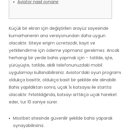
Aviator nasıl oynanır
Küçük bir ekran için değiştirilen arayüz sayesinde
kumarhanenin ana versiyonundan daha uygun
olacaktır. Siteye erişim ücretsizdir, kayıt ve
yetkilendirme için ödeme yapmanız gerekmez. Ancak
herhangi bir yerde bahis yapmak için – tatilde, işte,
yürüyüşte, tatilde, akıllı telefonunuzdaki mobil
uygulamayı kullanabilirsiniz. Aviator’daki oyun programı
oldukça basittir, oldukça basit bir şekilde ele alınabilir.
Bahis yapıldıktan sonra, uçak 1x katsayısı ile startta
olacaktır. Fırlatıldığında, katsayı arttıkça uçak hareket
eder, tur 10 saniye sürer.
Mostbet sitesinde güvenilir şekilde bahis yaparak
oynayabilirsiniz.