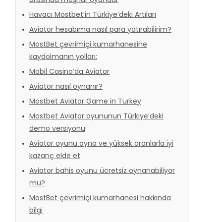
Havacı Mostbet’in Türkiye’deki Artıları
Aviator hesabıma nasıl para yatırabilirim?
MostBet çevrimiçi kumarhanesine
kaydolmanın yolları:
Mobil Casino’da Aviator
Aviator nasıl oynanır?
Mostbet Aviator Game in Turkey
Mostbet Aviator oyununun Türkiye’deki
demo versiyonu
Aviator oyunu oyna ve yüksek oranlarla iyi
kazanç elde et
Aviator bahis oyunu ücretsiz oynanabiliyor
mu?
MostBet çevrimiçi kumarhanesi hakkında
bilgi