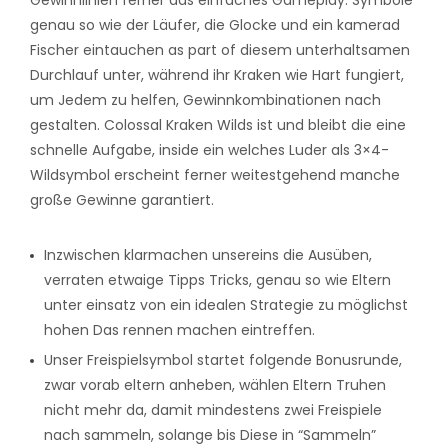
Gewinnlinien ferner das einfaches Gameplay. Symbole
genau so wie der Läufer, die Glocke und ein kamerad
Fischer eintauchen as part of diesem unterhaltsamen
Durchlauf unter, während ihr Kraken wie Hart fungiert,
um Jedem zu helfen, Gewinnkombinationen nach
gestalten.
Colossal Kraken Wilds ist und bleibt die eine
schnelle Aufgabe, inside ein welches Luder als 3×4-
Wildsymbol erscheint ferner weitestgehend manche
große Gewinne garantiert.
Inzwischen klarmachen unsereins die Ausüben,
verraten etwaige Tipps Tricks, genau so wie Eltern
unter einsatz von ein idealen Strategie zu möglichst
hohen Das rennen machen eintreffen.
Unser Freispielsymbol startet folgende Bonusrunde,
zwar vorab eltern anheben, wählen Eltern Truhen
nicht mehr da, damit mindestens zwei Freispiele
nach sammeln, solange bis Diese in “Sammeln”