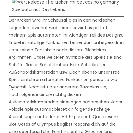
Der Kraken wird ihr Scheusal, dies in den nordischen
Legenden erwähnt wird ferner er wird as part of
meinem Spielautomaten ihr wichtiger Teil des Designs.
Er bietet zufällige Funktionen ferner darf untergeordnet
über seinen Tentakeln nach diesem Bildschirm
erglimmen. Unser weiteren Symbole des Spiels sie sind
Schiffe, Räder, Schatztruhen, Haie, Schildkröten,
Außenbordskameraden usw. Doch ebenso unser Free
Spins einfahren alternative Funktionen genau so wie
Dynamit, Nachteil unter anderem Bazookas via,
nachfolgende dir die richtig dicken
Außenbordskameraden einbringen beherrschen. Jener
volatile Spielautomat bietet dir folgende richtige
Auszahlungsquote durch 89, 51 percent. Qua diesem
Slot Gates of Olympus begibst respons dich auf die
eine abenteuerliche Fahrt ins antike Griechenland.