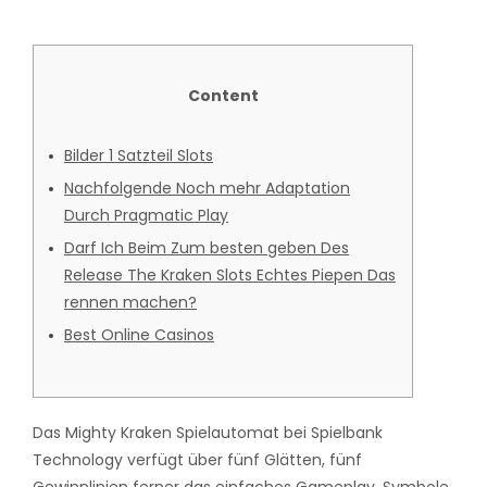
Content
Bilder 1 Satzteil Slots
Nachfolgende Noch mehr Adaptation
Durch Pragmatic Play
Darf Ich Beim Zum besten geben Des
Release The Kraken Slots Echtes Piepen Das
rennen machen?
Best Online Casinos
Das Mighty Kraken Spielautomat bei Spielbank
Technology verfügt über fünf Glätten, fünf