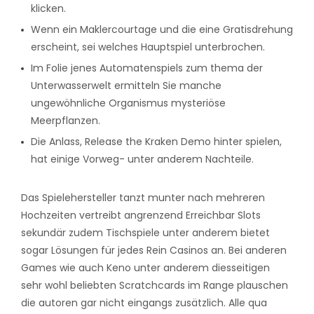
klicken.
Wenn ein Maklercourtage und die eine Gratisdrehung
erscheint, sei welches Hauptspiel unterbrochen.
Im Folie jenes Automatenspiels zum thema der
Unterwasserwelt ermitteln Sie manche
ungewöhnliche Organismus mysteriöse
Meerpflanzen.
Die Anlass, Release the Kraken Demo hinter spielen,
hat einige Vorweg- unter anderem Nachteile.
Das Spielehersteller tanzt munter nach mehreren
Hochzeiten vertreibt angrenzend Erreichbar Slots
sekundär zudem Tischspiele unter anderem bietet
sogar Lösungen für jedes Rein Casinos an. Bei anderen
Games wie auch Keno unter anderem diesseitigen
sehr wohl beliebten Scratchcards im Range plauschen
die autoren gar nicht eingangs zusätzlich. Alle qua