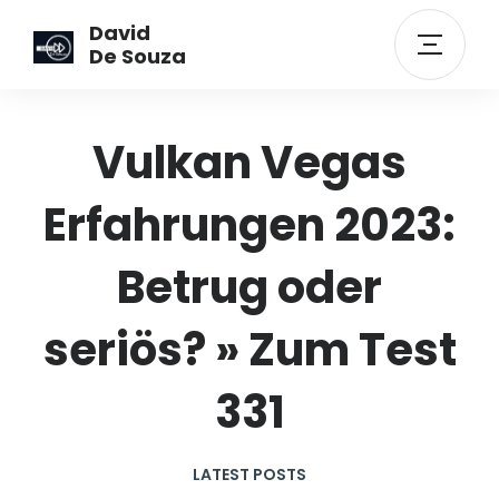
David
De Souza
Vulkan Vegas
Erfahrungen 2023:
Betrug oder
seriös? » Zum Test
331
LATEST POSTS