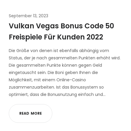
September 13, 2023
Vulkan Vegas Bonus Code 50
Freispiele Für Kunden 2022
Die Größe von denen ist ebenfalls abhängig vom
Status, der je nach gesammelten Punkten erhöht wird.
Die gesammelten Punkte können gegen Geld
eingetauscht sein. Die Boni geben Ihnen die
Möglichkeit, mit einem Online-Casino
zusammenzuarbeiten. Ist das Bonussystem so
optimiert, dass die Bonusnutzung einfach und…
R
E
A
D
M
O
R
E