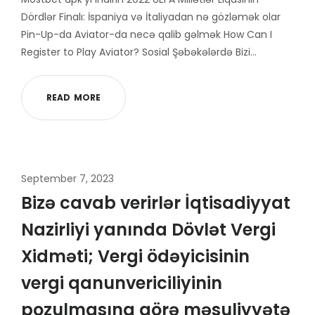
Dördlər Finalı: İspaniya və İtaliyadan nə gözləmək olar
Pin-Up-da Aviator-da necə qalib gəlmək How Can I
Register to Play Aviator? Sosial Şəbəkələrdə Bizi…
R
E
A
D
M
O
R
E
September 7, 2023
Bizə cavab verirlər İqtisadiyyat
Nazirliyi yanında Dövlət Vergi
Xidməti; Vergi ödəyicisinin
vergi qanunvericiliyinin
pozulmasına görə məsuliyyətə